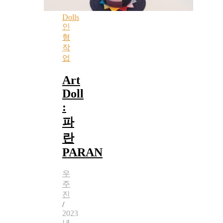
Dolls
인
형
작
업
Art
Doll
:
파
란
PARAN
우
주
진
/
2023
년