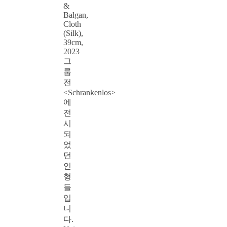
&
Balgan,
Cloth
(Silk),
39cm,
2023
그
룹
전
<Schrankenlos>
에
전
시
되
었
던
인
형
들
입
니
다.