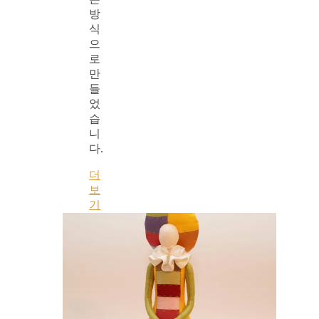
방
식
으
로
만
들
었
습
니
다.
더
보
기