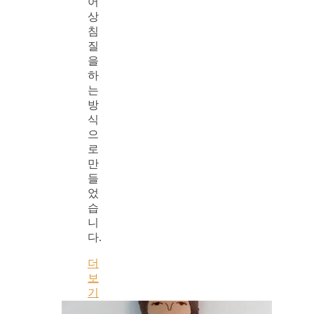
어
상
침
질
을
하
는
방
식
으
로
만
들
었
습
니
다.
더
보
기