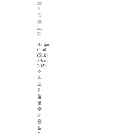
글
이
없
습
니
다
Balgan,
Cloth
(Silk),
39cm,
2023
조
각
보
인
형
명
주
천
을
감