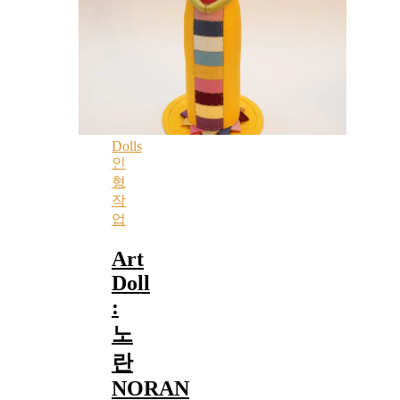
Dolls
인
형
작
업
Art
Doll
:
노
란
NORAN