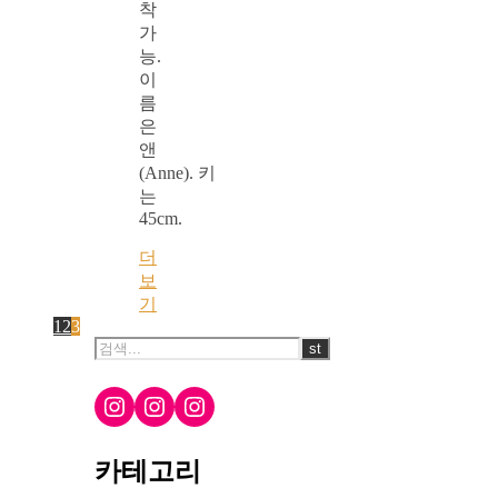
착
가
능.
이
름
은
앤
(Anne). 키
는
45cm.
더
보
기
1
2
3
Instagram
Instagram
Instagram
카테고리