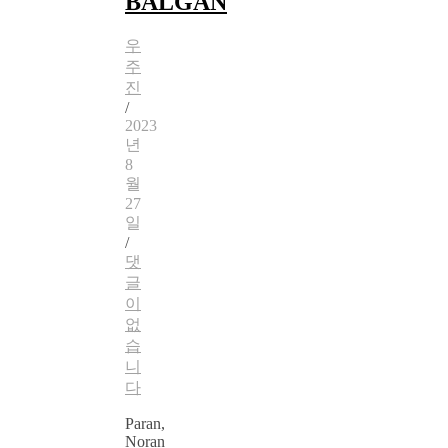
BALGAN
우
주
진
/
2023
년
8
월
27
일
/
댓
글
이
없
습
니
다
Paran,
Noran