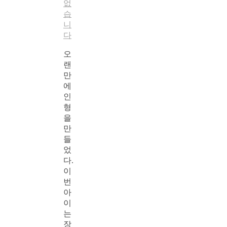
없
습
니
다
오
랜
만
에
인
형
을
만
들
었
다.
이
번
아
이
는
장