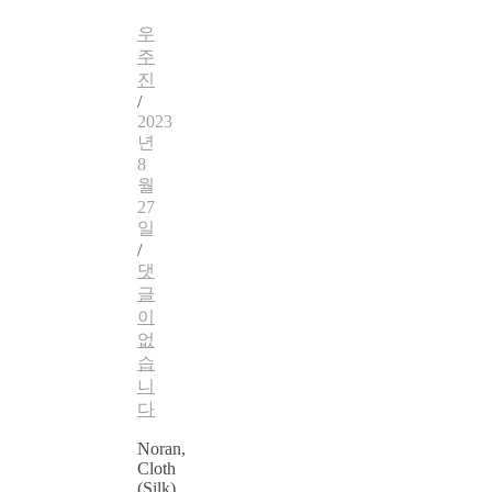
우
주
진
/
2023
년
8
월
27
일
/
댓
글
이
없
습
니
다
Noran,
Cloth
(Silk),