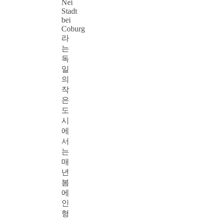
Nei
Stadt
bei
Coburg
라
는
독
일
의
작
은
도
시
에
서
는
매
년
봄
에
인
형