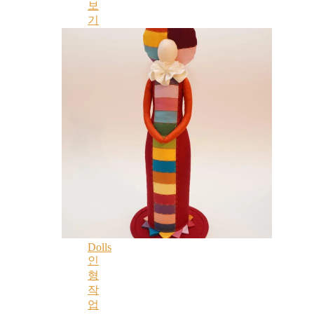
보
기
Dolls
인
형
작
업