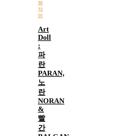
형
작
업
Art
Doll
:
파
란
PARAN,
노
란
NORAN
&
빨
간