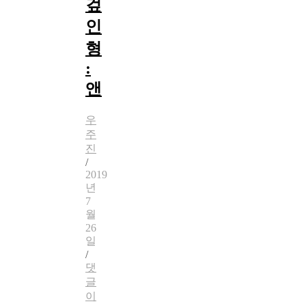
겊
인
형
:
앤
우
주
진
/
2019
년
7
월
26
일
/
댓
글
이