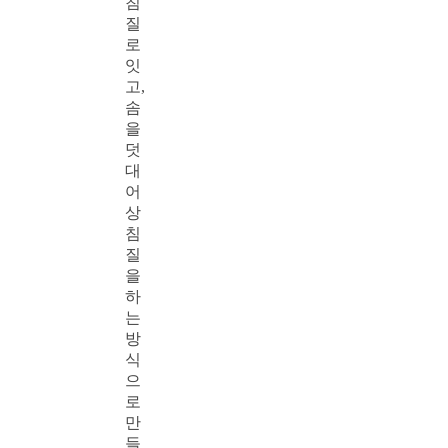
침
질
로
잇
고,
솜
을
덧
대
어
상
침
질
을
하
는
방
식
으
로
만
들