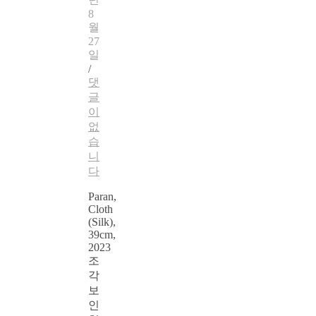
8
월
27
일
/
댓
글
이
없
습
니
다
Paran,
Cloth
(Silk),
39cm,
2023
조
각
보
인