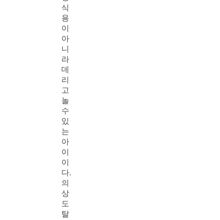
식
용
이
아
니
라
데
리
고
놀
수
있
는
아
이
이
다.
의
상
도
탈