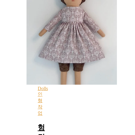
Dolls
인
형
작
업
헝