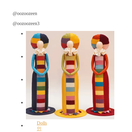
@oozoozeen
@oozoozeen3
Dolls
인