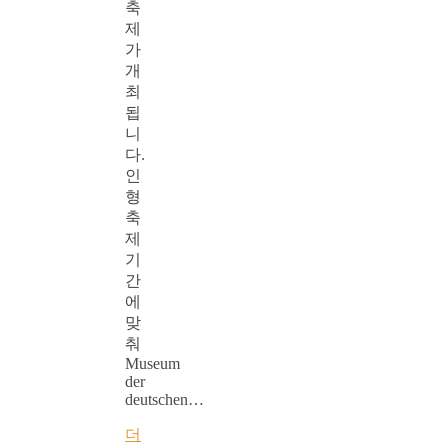
축
제
가
개
최
됩
니
다.
인
형
축
제
기
간
에
맞
춰
Museum
der
deutschen…
더