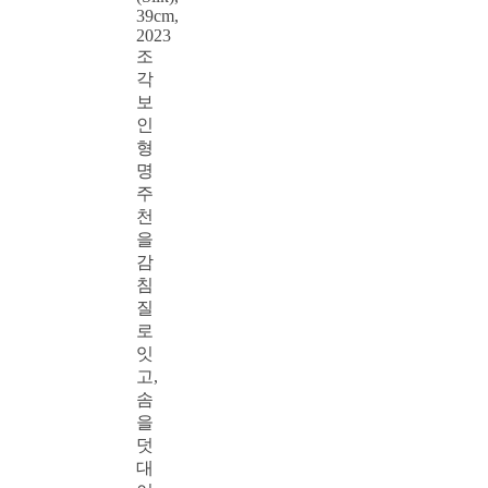
39cm,
2023
조
각
보
인
형
명
주
천
을
감
침
질
로
잇
고,
솜
을
덧
대