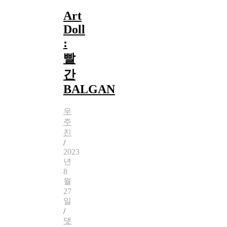
Art
Doll
:
빨
간
BALGAN
우
주
진
/
2023
년
8
월
27
일
/
댓