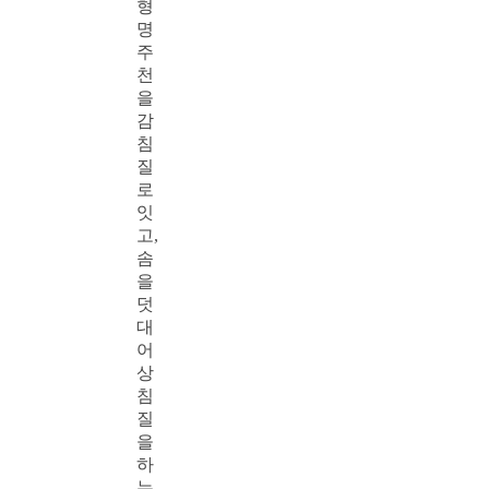
형
명
주
천
을
감
침
질
로
잇
고,
솜
을
덧
대
어
상
침
질
을
하
는