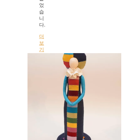
었
습
니
다.
더
보
기