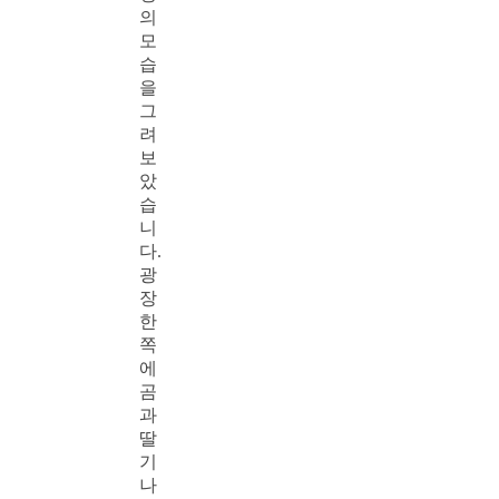
의
모
습
을
그
려
보
았
습
니
다.
광
장
한
쪽
에
곰
과
딸
기
나