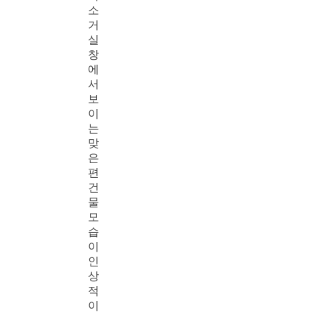
소
거
실
창
에
서
보
이
는
맞
은
편
건
물
모
습
이
인
상
적
이