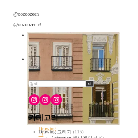
@oozoozeen
@oozoozeen3
Instagram
Instagram
Instagram
카테고리
Drawing
Drawing 그리기
(115)
그