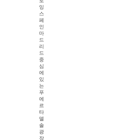
로
잉
스
페
인
마
드
리
드
중
심
에
있
는
푸
에
르
타
델
솔
광
장