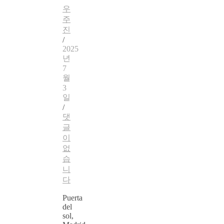
우
주
진
/
2025
년
7
월
3
일
/
댓
글
이
없
습
니
다
Puerta
del
sol,