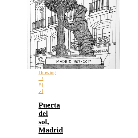
Drawing
그
리
기
Puerta
del
sol,
Madrid