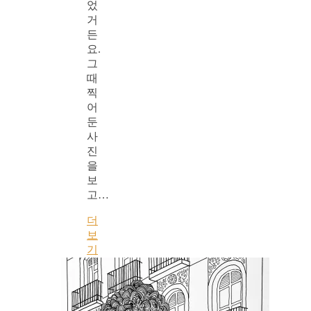
었
거
든
요.
그
때
찍
어
둔
사
진
을
보
고…
더
보
기