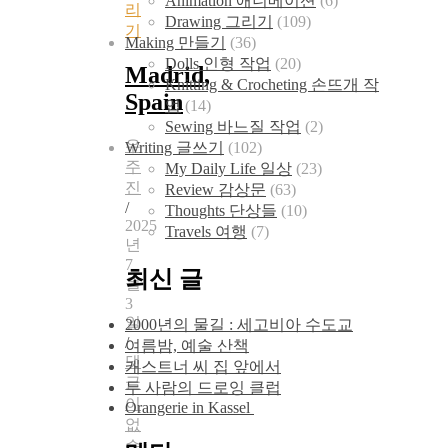
Animation 애니메이션
(6)
리
Drawing 그리기
(109)
기
Making 만들기
(36)
Dolls 인형 작업
(20)
Madrid,
Knitting & Crocheting 손뜨개 작
Spain
업
(14)
Sewing 바느질 작업
(2)
우
Writing 글쓰기
(102)
주
My Daily Life 일상
(23)
진
Review 감상문
(63)
/
Thoughts 단상들
(10)
2025
Travels 여행
(7)
년
7
최신 글
월
3
일
2000년의 물길 : 세고비아 수도교
/
여름밤, 예술 산책
댓
캐스트너 씨 집 앞에서
글
두 사람의 드로잉 클럽
이
Orangerie in Kassel
없
습