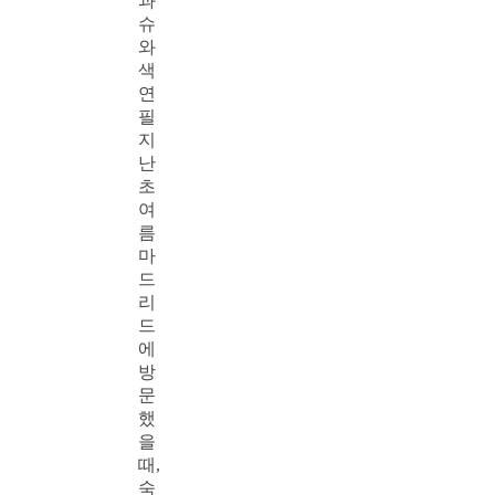
과
슈
와
색
연
필
지
난
초
여
름
마
드
리
드
에
방
문
했
을
때,
숙