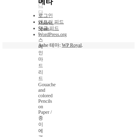
메타
니
다
로그인
엔트리 피드
Madrid,
댓글 피드
Spain
/
WordPress.org
스
Ashe 테마:
WP Royal
.
페
인
마
드
리
드
Gouache
and
colored
Pencils
on
Paper /
종
이
에