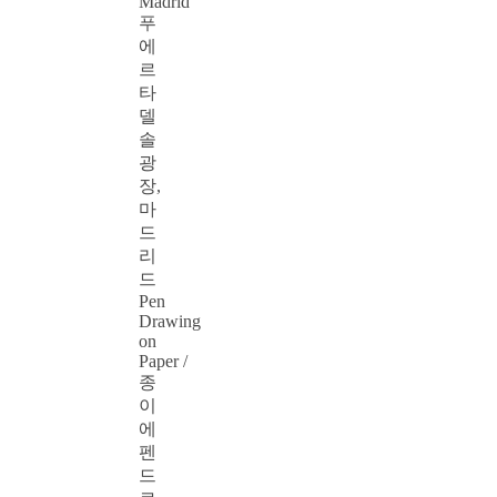
Madrid
푸
에
르
타
델
솔
광
장,
마
드
리
드
Pen
Drawing
on
Paper /
종
이
에
펜
드