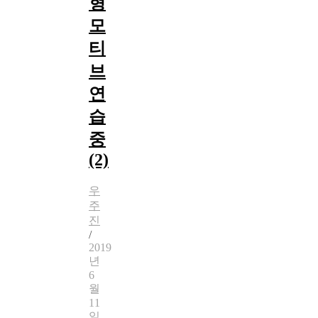
형
모
티
브
연
습
중
(2)
우
주
진
/
2019
년
6
월
11
일