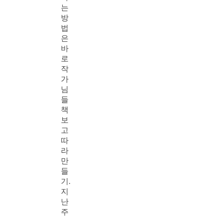
는
방
법
은
바
로
작
가
님
들
책
보
고
따
라
만
들
기.
지
난
주