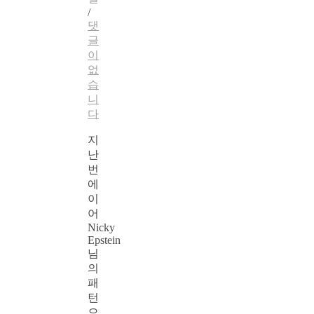
/
댓
글
이
없
습
니
다
지
난
번
에
이
어
Nicky
Epstein
님
의
패
턴
으