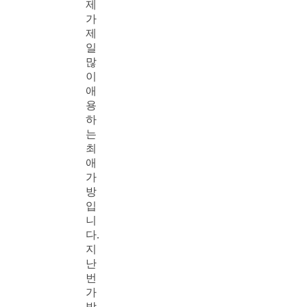
제
가
제
일
많
이
애
용
하
는
최
애
가
방
입
니
다.
지
난
번
가
방