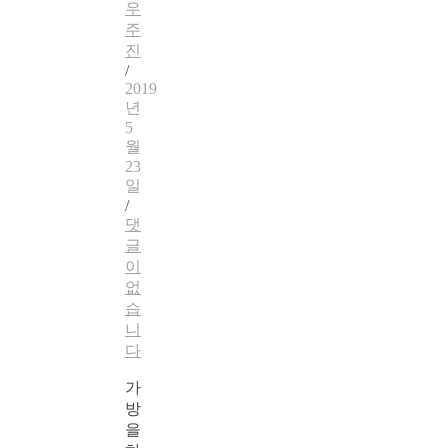
우
주
진
/
2019
년
5
월
23
일
/
댓
글
이
없
습
니
다
가
방
을