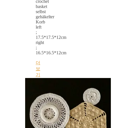
crochet
basket
selbst
gehäkelter
Korb
left
;
17.5*17.5*12cm
right
;
16.5*16.5*12cm
더
보
기