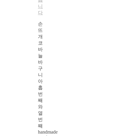
니
다
손
뜨
개
코
바
늘
바
구
니
아
홉
번
째
와
열
번
째
handmade