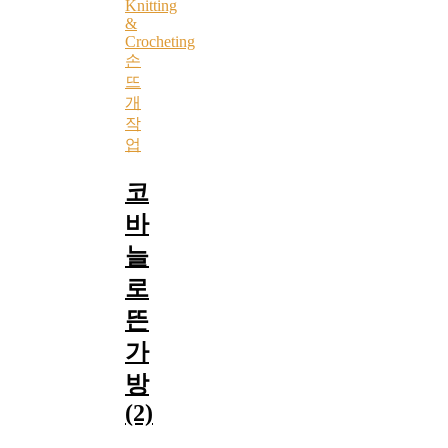
Knitting
&
Crocheting
손
뜨
개
작
업
코
바
늘
로
뜬
가
방
(2)