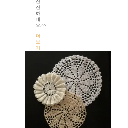
진
진
하
네
요.^^
더
보
기