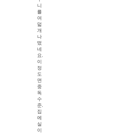
니
를
여
덟
개
나
떴
네
요.
이
정
도
면
중
독
수
준.
집
에
실
이