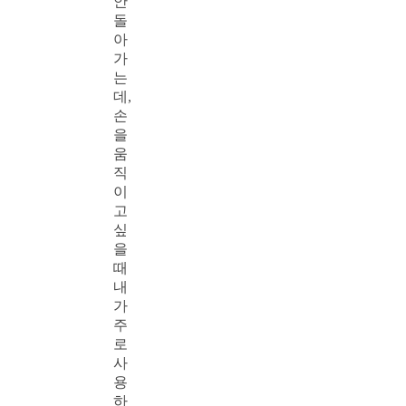
안
돌
아
가
는
데,
손
을
움
직
이
고
싶
을
때
내
가
주
로
사
용
하