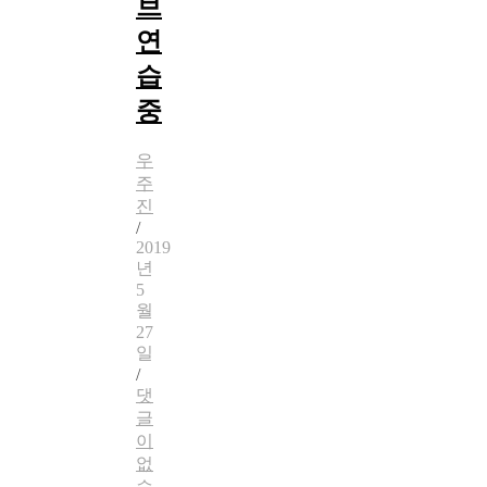
브
연
습
중
우
주
진
/
2019
년
5
월
27
일
/
댓
글
이
없
습