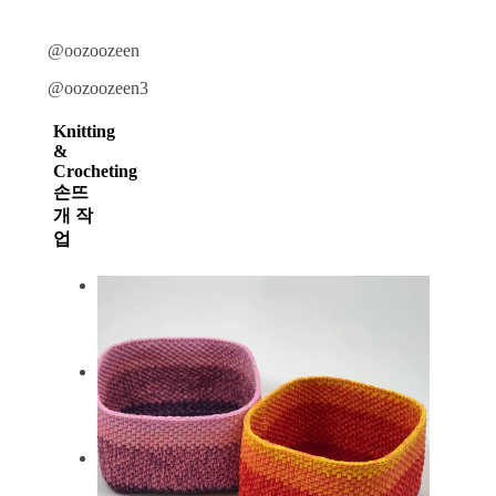
@oozoozeen
@oozoozeen3
Knitting
&
Crocheting
손뜨
개 작
업