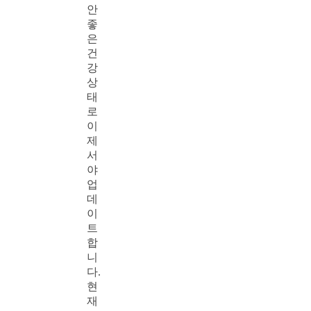
안
좋
은
건
강
상
태
로
이
제
서
야
업
데
이
트
합
니
다.
현
재