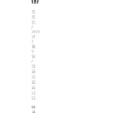
(8)
우
주
진
/
2019
년
5
월
9
일
/
댓
글
이
없
습
니
다
바
구