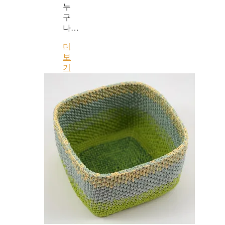
누
구
나…
더
보
기