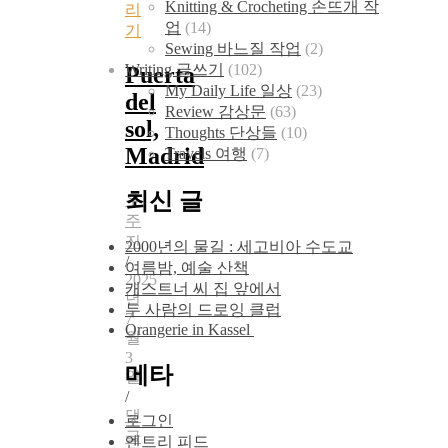
Knitting & Crocheting 손뜨개 작
리
업
(14)
기
Sewing 바느질 작업
(2)
Writing 글쓰기
(102)
Puerta
My Daily Life 일상
(23)
del
Review 감상문
(63)
sol,
Thoughts 단상들
(10)
Madrid
Travels 여행
(7)
최신 글
우
주
진
2000년의 물길 : 세고비아 수도교
/
여름밤, 예술 산책
2025
캐스트너 씨 집 앞에서
년
두 사람의 드로잉 클럽
7
Orangerie in Kassel
월
3
메타
일
/
댓
로그인
글
엔트리 피드