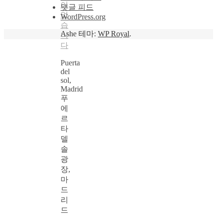
이
댓글 피드
없
WordPress.org
습
Ashe 테마:
WP Royal
.
니
다
Puerta
del
sol,
Madrid
푸
에
르
타
델
솔
광
장,
마
드
리
드