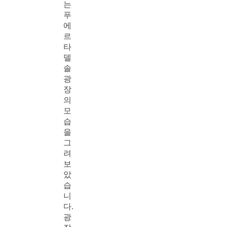
는
푸
에
르
타
델
솔
광
장
의
모
습
을
그
려
보
았
습
니
다.
광