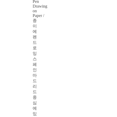
Pen
Drawing
on
Paper /
종
이
에
펜
드
로
잉
스
페
인
마
드
리
드
중
심
에
있