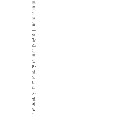
드
로
잉
오
늘
그
림
장
소
는
독
일
카
셀
입
니
다.
카
셀
에
있