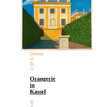
Drawing
그
리
기
Orangerie
in
Kassel
우
주