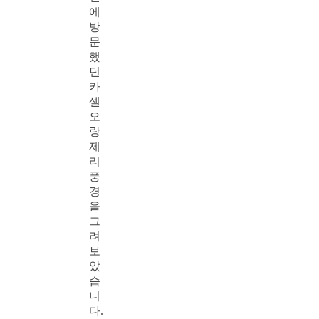
에
방
문
했
던
카
셀
오
랑
제
리
풍
경
을
그
려
보
았
습
니
다.