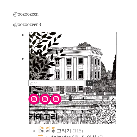
@oozoozeen
@oozoozeen3
Instagram
Instagram
Instagram
카테고리
Drawing
Drawing 그리기
(115)
그