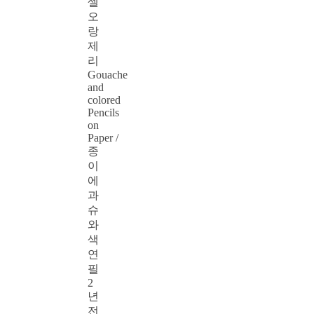
셀
오
랑
제
리
Gouache
and
colored
Pencils
on
Paper /
종
이
에
과
슈
와
색
연
필
2
년
전