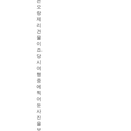
는
오
랑
제
리
건
물
이
죠.
당
시
여
행
중
에
찍
어
둔
사
진
을
보