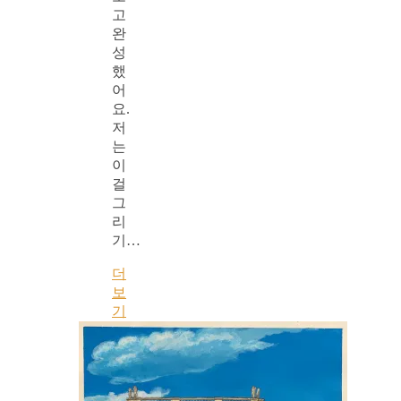
고
완
성
했
어
요.
저
는
이
걸
그
리
기…
더
보
기