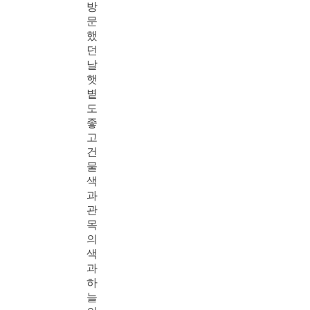
방
문
했
던
날
햇
볕
도
좋
고
건
물
색
과
관
목
의
색
과
하
늘