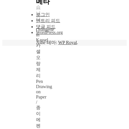
메타
없
습
니
로그인
다
엔트리 피드
댓글 피드
Orangerie
WordPress.org
in
Kassel
Ashe 테마:
WP Royal
.
카
셀
오
랑
제
리
Pen
Drawing
on
Paper
/
종
이
에
펜