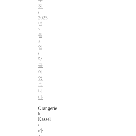
진
/
2025
년
7
월
3
일
/
댓
글
이
없
습
니
다
Orangerie
in
Kassel
/
카