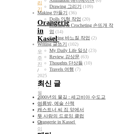
Animation 애니메이션
(6)
리
Drawing 그리기
(109)
기
Making 만들기
(36)
Dolls 인형 작업
(20)
Orangerie
Knitting & Crocheting 손뜨개 작
in
업
(14)
Kassel
Sewing 바느질 작업
(2)
Writing 글쓰기
(102)
My Daily Life 일상
(23)
우
Review 감상문
(63)
주
Thoughts 단상들
(10)
진
Travels 여행
(7)
/
2025
년
최신 글
7
월
2000년의 물길 : 세고비아 수도교
4
여름밤, 예술 산책
일
캐스트너 씨 집 앞에서
/
두 사람의 드로잉 클럽
댓
Orangerie in Kassel
글
이