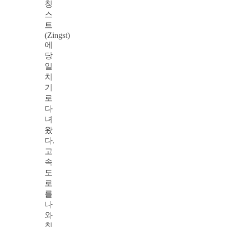
칭
스
트
(Zingst)
에
당
일
치
기
로
다
녀
왔
다.
고
속
도
로
를
나
와
칭