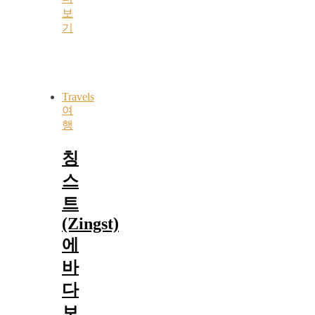
보
기
Travels
여
행
칭
스
트
(Zingst)
에
바
다
보