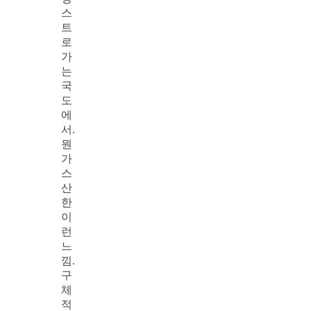
스
트
로
가
는
국
도
에
서.
뭔
가
스
산
한
이
런
느
낌.
구
체
적