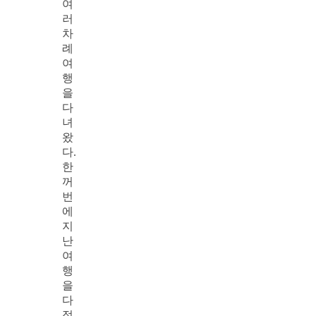
여
러
차
례
여
행
을
다
녀
왔
다.
한
꺼
번
에
지
난
여
행
을
다
정