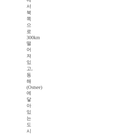
서
북
쪽
으
로
300km
떨
어
져
있
고,
동
해
(Ostsee)
에
닿
아
있
는
도
시