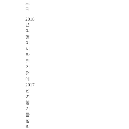
니
다
2018
년
여
행
이
시
작
되
기
전
에
2017
년
여
행
기
를
정
리