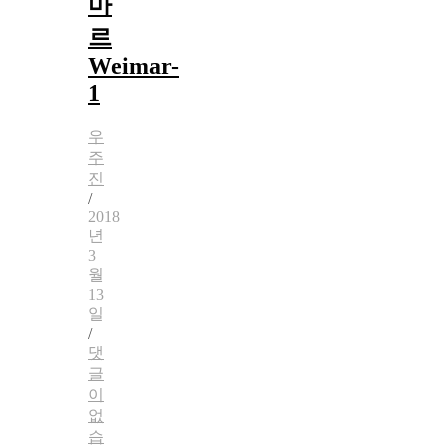
마
르
Weimar-
1
우
주
진
/
2018
년
3
월
13
일
/
댓
글
이
없
습