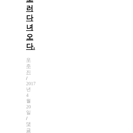
러
다
녀
오
다.
우
주
진
/
2017
년
4
월
20
일
/
댓
글