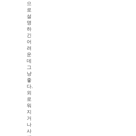
으
로
설
명
하
긴
어
려
운
데
그
냥
좋
다.
외
로
워
지
거
나
사