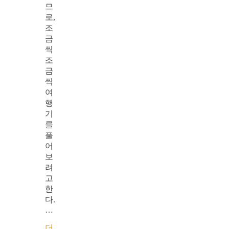
므
로,
조
금
씩
조
금
씩
여
행
기
를
풀
어
보
려
고
한
다.
…
더