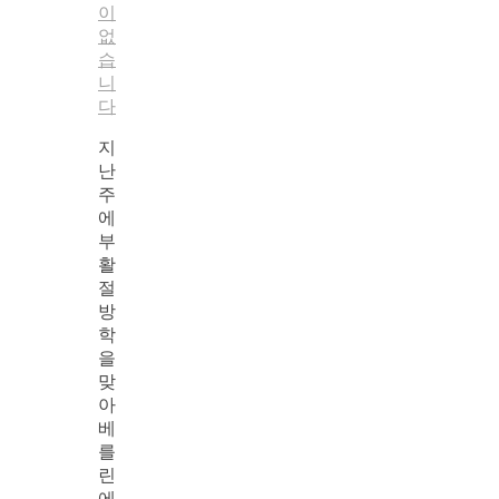
이
없
습
니
다
지
난
주
에
부
활
절
방
학
을
맞
아
베
를
린
에