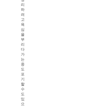
리
하
려
고
욕
심
을
부
리
다
가
는
중
도
포
기
할
수
도
있
으