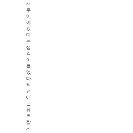
해
두
어
야
겠
다
는
생
각
이
들
었
다.
작
년
에
는
유
독
짧
게