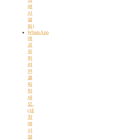
에
서
열
림)
WhatsApp
에
공
유
하
려
면
클
릭
하
세
요.
(새
창
에
서
열