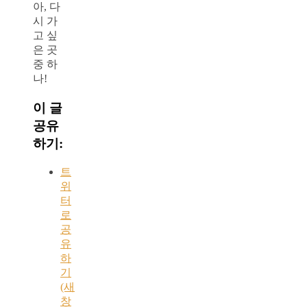
아, 다
시 가
고 싶
은 곳
중 하
나!
이 글
공유
하기:
트
위
터
로
공
유
하
기
(새
창