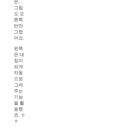
은…
그림
도 오
른쪽
반만
그렸
어요.
왼쪽
은 대
칭이
되게
자동
으로
그려
주는
기능
을 활
용했
죠. ㅎ
ㅎ