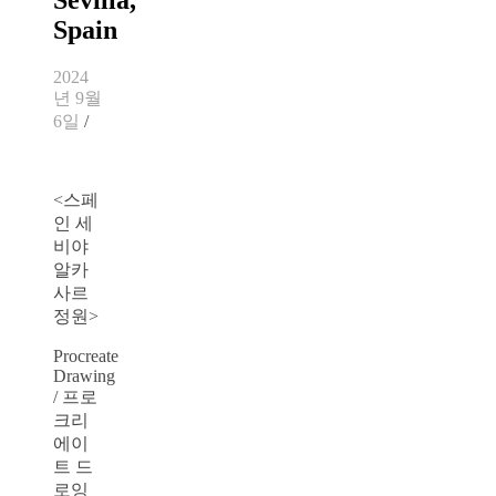
Spain
2024
년 9월
6일
/
<스페
인 세
비야
알카
사르
정원>
Procreate
Drawing
/ 프로
크리
에이
트 드
로잉