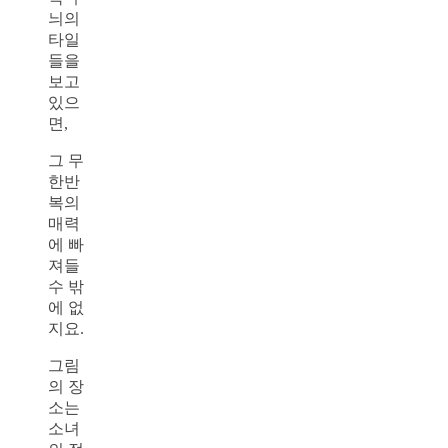
늬의
타일
들을
보고
있으
면,
그 무
한반
복의
매력
에 빠
져들
수 밖
에 없
지요.
그림
의 장
소는
소녀