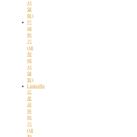
서
열
림)
인
쇄
하
기
(새
창
에
서
열
림)
LinkedIn
으
로
공
유
하
기
(새
창