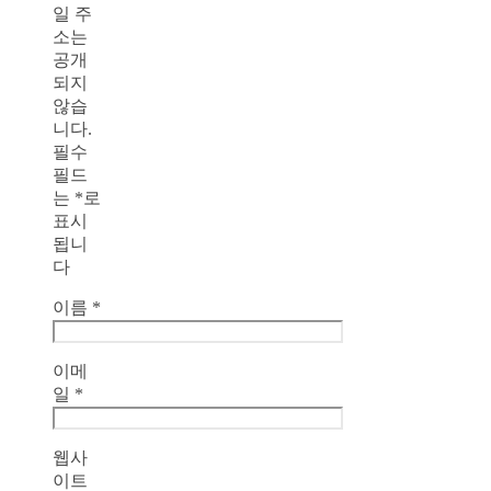
일 주
소는
공개
되지
않습
니다.
필수
필드
는
*
로
표시
됩니
다
이름
*
이메
일
*
웹사
이트