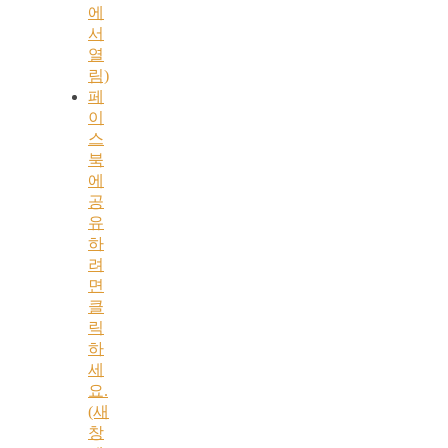
에
서
열
림)
페
이
스
북
에
공
유
하
려
면
클
릭
하
세
요.
(새
창