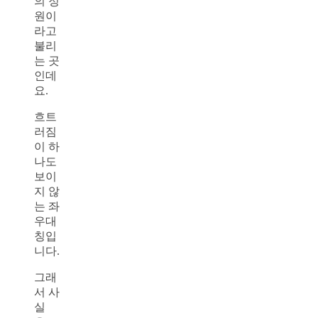
의 정
원이
라고
불리
는 곳
인데
요.
흐트
러짐
이 하
나도
보이
지 않
는 좌
우대
칭입
니다.
그래
서 사
실