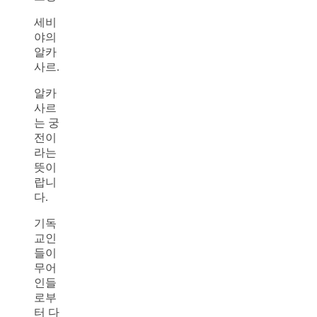
세비
야의
알카
사르.
알카
사르
는 궁
전이
라는
뜻이
랍니
다.
기독
교인
들이
무어
인들
로부
터 다