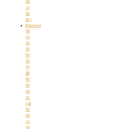
에
서
열
림)
Pinterest
에
서
공
유
하
려
면
클
릭
하
세
요
(새
창
에
서
열