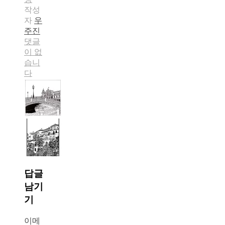
작성
자
우
주진
댓글
이 없
습니
다
답글
남기
기
이메