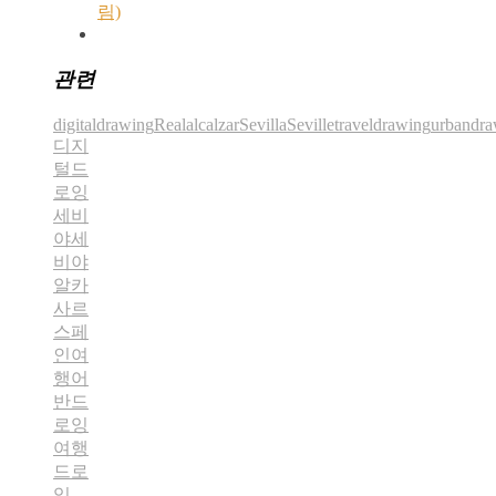
림)
관련
digitaldrawing
Realalcalzar
Sevilla
Seville
traveldrawing
urbandra
디지
털드
로잉
세비
야
세
비야
알카
사르
스페
인여
행
어
반드
로잉
여행
드로
잉