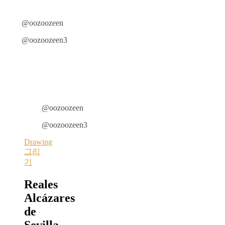
@oozoozeen
@oozoozeen3
@oozoozeen
@oozoozeen3
Drawing
그리
기
Reales
Alcázares
de
Sevilla,