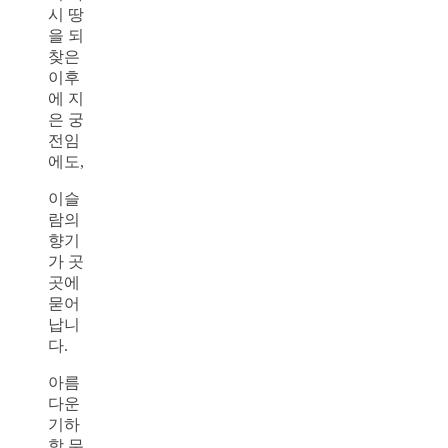
시 땅
을 되
찾은
이후
에 지
은 궁
전임
에도,
이슬
람의
향기
가 곳
곳에
묻어
납니
다.
아름
다운
기하
학 무