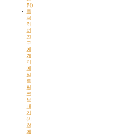
림)
클
릭
하
여
친
구
에
게
이
메
일
로
링
크
보
내
기
(새
창
에