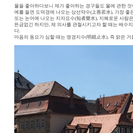
물을 좋아하다보니 제가 좋아하는 경구들도 물에 관한 것
예를 들면 도덕경에 나오는 상선약수(上善若水), 가장 좋은
또는 논어에 나오는 지자요수(知者樂水), 지혜로운 사람은
뜬금없긴 하지만, 제 의사를 관철시키고자 할 때는 배수지진
다.
마음의 동요가 심할 때는 명경지수(明鏡止水), 즉 맑은 